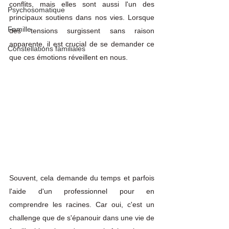
conflits, mais elles sont aussi l'un des 
Psychosomatique
principaux soutiens dans nos vies. Lorsque 
Famille
des tensions surgissent sans raison 
apparente, il est crucial de se demander ce 
Constellations familiales
que ces émotions réveillent en nous. 
Souvent, cela demande du temps et parfois 
l'aide d'un professionnel pour en 
comprendre les racines. Car oui, c'est un 
challenge que de s'épanouir dans une vie de 