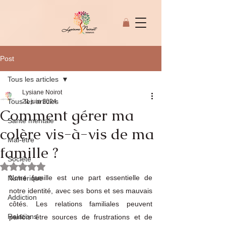
Post
Tous les articles
Lysiane Noirot
Tous les articles
21 juin 2024
Comment gérer ma
Santé mentale
© Copyright
colère vis-à-vis de ma
Mal-être
famille ?
Société
Noté NaN étoiles sur 5.
Notre famille est une part essentielle de 
Numérique
notre identité, avec ses bons et ses mauvais 
Addiction
côtés. Les relations familiales peuvent 
Relations
parfois être sources de frustrations et de 