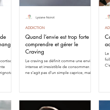
Lysiane Noirot
ADDICTION
AD
 de
Quand l’envie est trop forte :
Co
 mange
comprendre et gérer le
ad
Craving
Le 
fol
cortisol.
Le craving se définit comme une envie
C’e
nte
intense et irresistible de consommer. Il
ac
grignotage
ne s’agit pas d’un simple caprice, mais