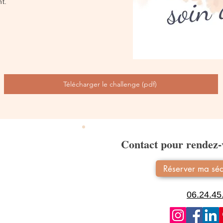
t.
Télécharger le challenge (pdf)
Contact pour rendez-v
Réserver ma séa
06.24.45