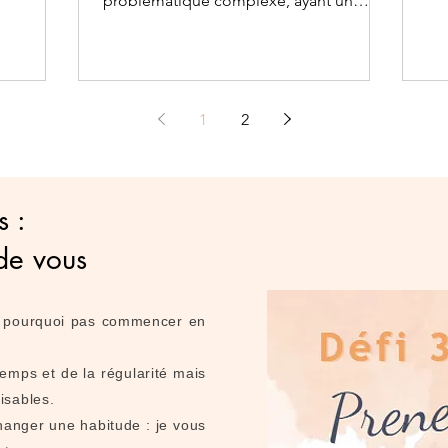
problématique complexe, ayant un
impact significatif sur la santé physique...
1
2
s :
de vous
i, pourquoi pas commencer en
mps et de la régularité mais
lisables.
changer une habitude : je vous