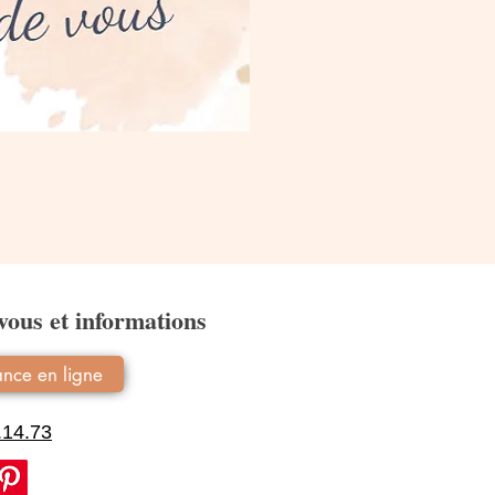
ous et informations
nce en ligne
.14.73