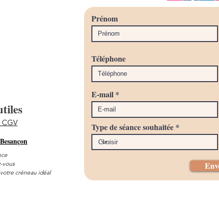
Prénom
Téléphone
E-mail
tiles
& CGV
Type de séance souhaitée
 Besançon
nce
-vous
Env
 votre créneau idéal