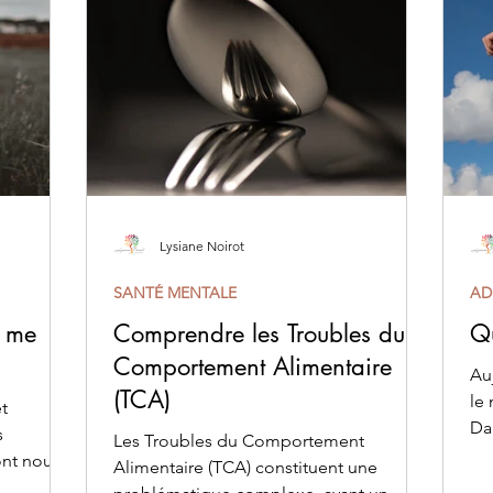
Lysiane Noirot
SANTÉ MENTALE
AD
i me
Comprendre les Troubles du
Qu
Comportement Alimentaire
Au
(TCA)
le
t
Dan
s
Les Troubles du Comportement
pr
nt nous
Alimentaire (TCA) constituent une