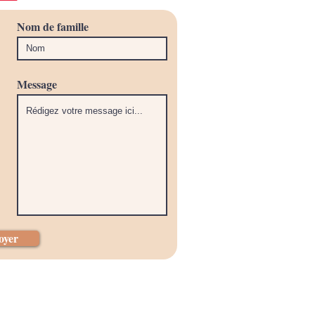
Nom de famille
Message
oyer