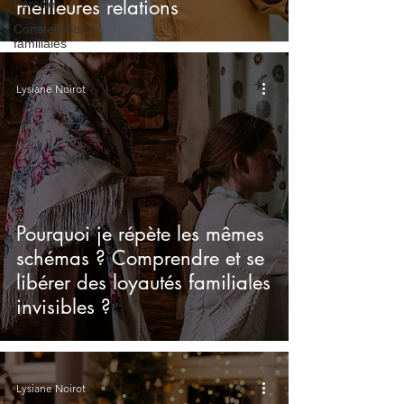
meilleures relations
Famille
Constellations
familiales
Lysiane Noirot
Pourquoi je répète les mêmes
schémas ? Comprendre et se
libérer des loyautés familiales
invisibles ?
Lysiane Noirot