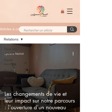
Articles à consulter
Relations
Tous les
articles
Lysiane Noirot
Santé
mentale
Mal-être
Société
Numérique
Addiction
Les changements de vie et
Relations
leur impact sur notre parcours
: l'ouverture d'un nouveau
Psychosomatique