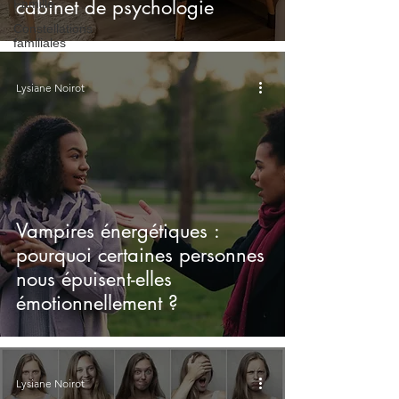
cabinet de psychologie
Famille
Constellations
familiales
Lysiane Noirot
Vampires énergétiques :
pourquoi certaines personnes
nous épuisent-elles
émotionnellement ?
Lysiane Noirot