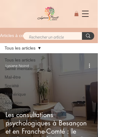
Articles à consulter
Tous les articles
Tous les articles
Lysiane Noirot
Santé mentale
Mal-être
Société
Numérique
Addiction
Relations
Les consultations
Psychosomatique
psychologiques à Besançon
Famille
et en Franche-Comté : le
Constellations