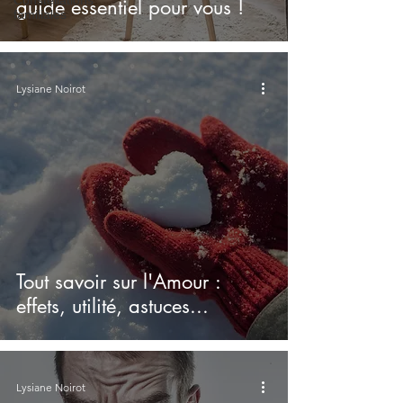
guide essentiel pour vous !
familiales
Lysiane Noirot
Tout savoir sur l'Amour :
effets, utilité, astuces...
Lysiane Noirot