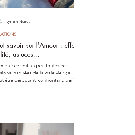
Lysiane Noirot
LATIONS
ut savoir sur l'Amour : effets,
ilité, astuces...
en que ce soit un peu toutes ces
sions inspirées de la vraie vie : ça
t être déroutant, confrontant, parfois
ux. Peu importe d'où il vient,
amour agit comme un miroir puissant :
révèle nos blessures, nos peurs, nos
entes inconscientes. Il nous met face
nous-mêmes bien plus qu’on ne
magine.