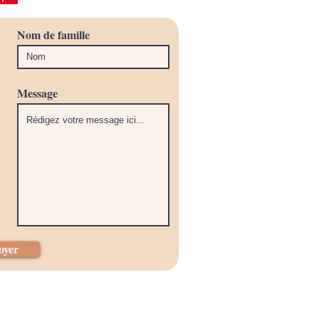
Nom de famille
Message
oyer