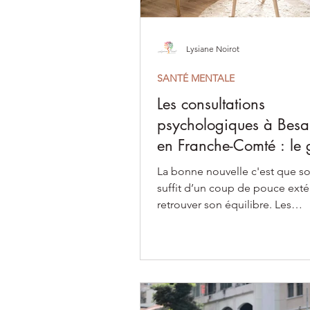
Lysiane Noirot
SANTÉ MENTALE
Les consultations
psychologiques à Besa
en Franche-Comté : le 
essentiel pour vous !
La bonne nouvelle c'est que sou
suffit d’un coup de pouce exté
retrouver son équilibre. Les
consultations psychologiques o
soutien en vous permettant n
de :