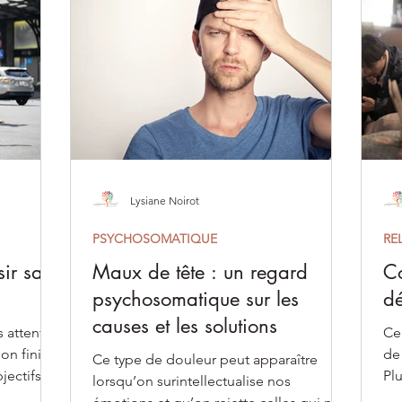
Lysiane Noirot
PSYCHOSOMATIQUE
RE
sir sa
Maux de tête : un regard
Co
psychosomatique sur les
dé
causes et les solutions
 attentes
Ce
on finit
de
Ce type de douleur peut apparaître
jectifs,
Plu
lorsqu’on surintellectualise nos
att