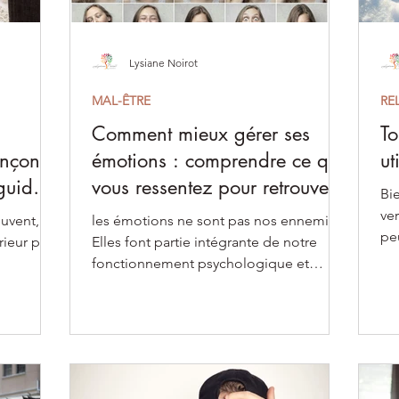
Lysiane Noirot
MAL-ÊTRE
RE
Comment mieux gérer ses
To
nçon et
émotions : comprendre ce que
ut
guide
vous ressentez pour retrouver
Bi
l’équilibre
ver
vent, il
les émotions ne sont pas nos ennemies.
peu
rieur pour
Elles font partie intégrante de notre
douloure
fonctionnement psychologique et
l’
ffrent ce
jouent un rôle fondamental dans notre
il 
otamment
équilibre. Apprendre à mieux vivre avec
att
elles ne consiste pas à les étouffer, mais
à 
plutôt à les comprendre, les écouter et
l’i
les réguler.