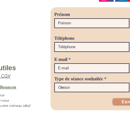
Prénom
Téléphone
E-mail
utiles
& CGV
Type de séance souhaitée
 Besançon
nce
-vous
Env
 votre créneau idéal