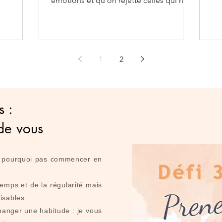
émotions et qu’on rejette celles qui ne
nous correspondent pas. Ça peut
1
2
s :
de vous
i, pourquoi pas commencer en
mps et de la régularité mais
lisables.
changer une habitude : je vous