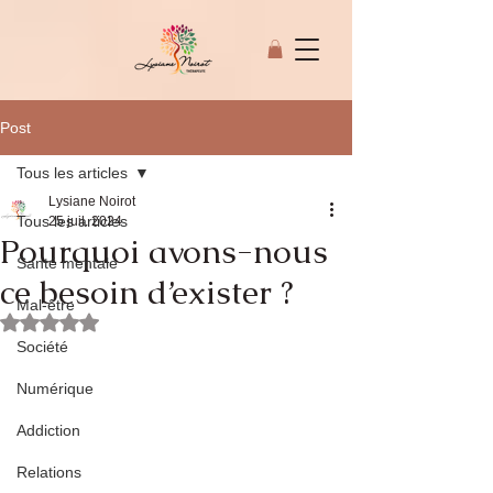
Post
Tous les articles
Lysiane Noirot
Tous les articles
25 juil. 2024
Pourquoi avons-nous
Santé mentale
© Copyright
ce besoin d’exister ?
Mal-être
Noté NaN étoiles sur 5.
Société
Numérique
Addiction
Relations