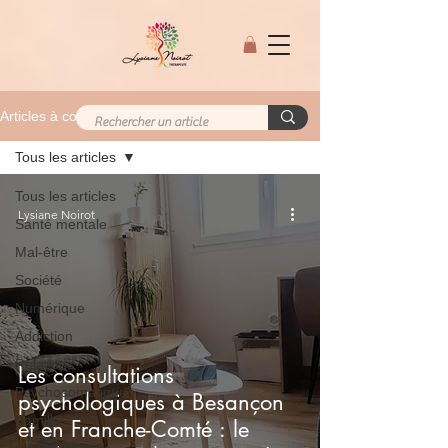
Articles à consulter
Tous les articles
Tous les articles
Lysiane Noirot
Santé mentale
Mal-être
Société
Numérique
Addiction
Relations
Les consultations
Psychosomatique
psychologiques à Besançon
Famille
et en Franche-Comté : le
Constellations