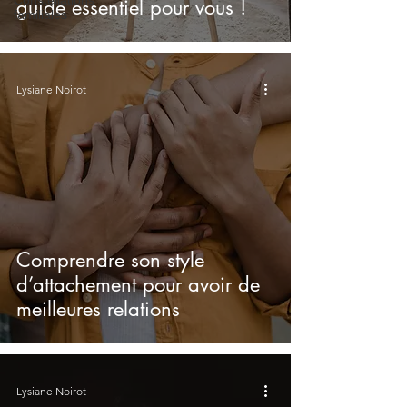
guide essentiel pour vous !
familiales
Lysiane Noirot
Comprendre son style
d’attachement pour avoir de
meilleures relations
Lysiane Noirot