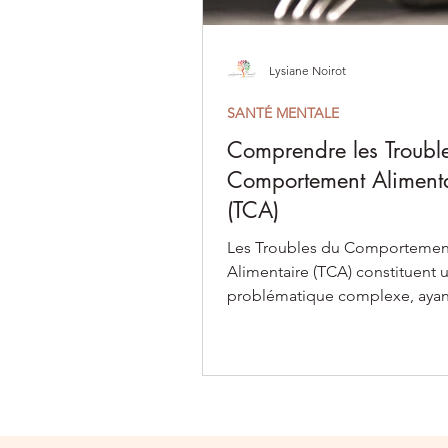
Lysiane Noirot
SANTÉ MENTALE
Comprendre les Troubl
Comportement Aliment
(TCA)
Les Troubles du Comportemen
Alimentaire (TCA) constituent 
problématique complexe, ayan
impact significatif sur la santé 
© Copyright