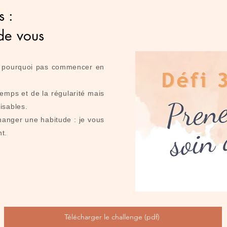
s :
de vous
i, pourquoi pas commencer en
mps et de la régularité mais
lisables.
changer une habitude : je vous
t.
Télécharger le challenge (pdf)