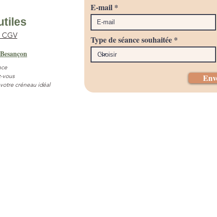
E-mail
utiles
& CGV
Type de séance souhaitée
 Besançon
nce
-vous
Env
 votre créneau idéal