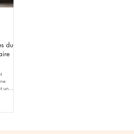
es du
aire
t
une
t un
physique...