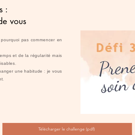
s :
de vous
i, pourquoi pas commencer en
mps et de la régularité mais
lisables.
changer une habitude : je vous
t.
Télécharger le challenge (pdf)