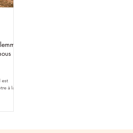
flemme
nous
 est
tre à la