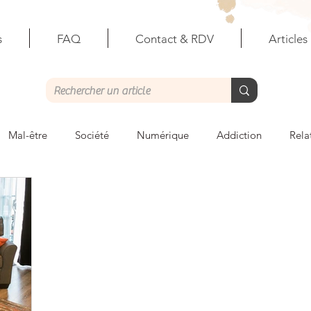
s
FAQ
Contact & RDV
Articles
Mal-être
Société
Numérique
Addiction
Rela
ales