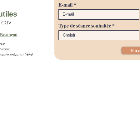
E-mail
utiles
& CGV
Type de séance souhaitée
 Besançon
nce
-vous
Env
 votre créneau idéal