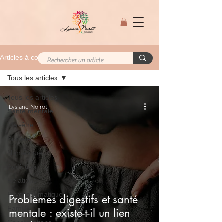
Articles à consulter
Tous les articles
Tous les articles
Lysiane Noirot
Santé mentale
Mal-être
Société
Numérique
Addiction
Relations
Psychosomatique
Problèmes digestifs et santé
Famille
mentale : existe-t-il un lien
Constellations