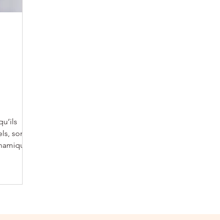
s
u’ils
ls, sont
ynamiques