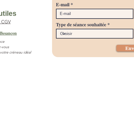
E-mail
utiles
& CGV
Type de séance souhaitée
 Besançon
nce
-vous
Env
 votre créneau idéal