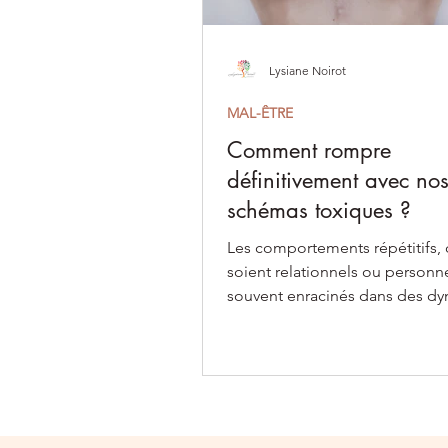
Lysiane Noirot
MAL-ÊTRE
Comment rompre
définitivement avec no
schémas toxiques ?
Les comportements répétitifs, q
soient relationnels ou personne
souvent enracinés dans des d
inconscientes profondes.
© Copyright