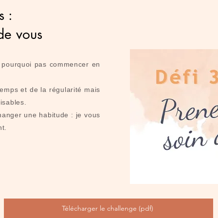
s :
de vous
i, pourquoi pas commencer en
mps et de la régularité mais
lisables.
changer une habitude : je vous
t.
Télécharger le challenge (pdf)